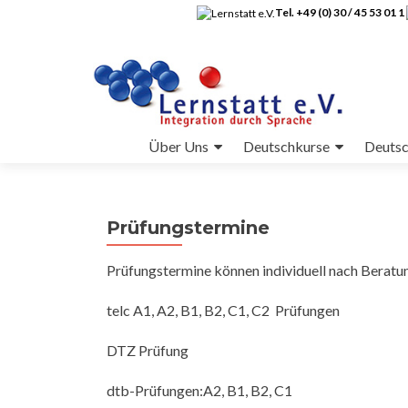
Tel. +49 (0) 30 / 45 53 01 1
Zum
Über Uns
Deutschkurse
Deutsc
Inhalt
springen
Prüfungstermine
Prüfungstermine können individuell nach Beratu
telc A1, A2, B1, B2, C1, C2 Prüfungen
DTZ Prüfung
dtb-Prüfungen:A2, B1, B2, C1